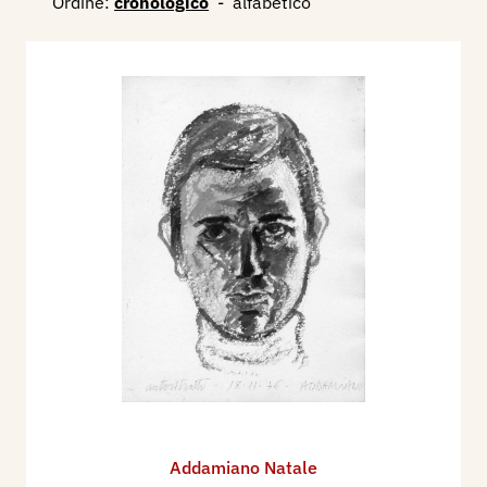
Ordine:
cronologico
-
alfabetico
Addamiano Natale