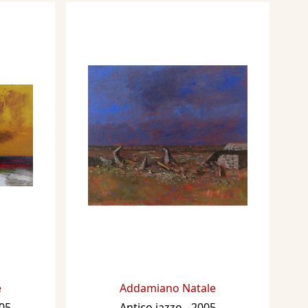
e
Addamiano Natale
005
Antico jazzo
- 2005