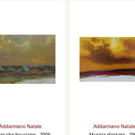
Addamiano Natale
Addamiano Natal
pi che bruciano
- 2005
Murgia d'estate
- 2