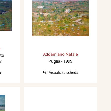
e
Addamiano Natale
nto
7
Puglia
- 1999
a
Visualizza scheda