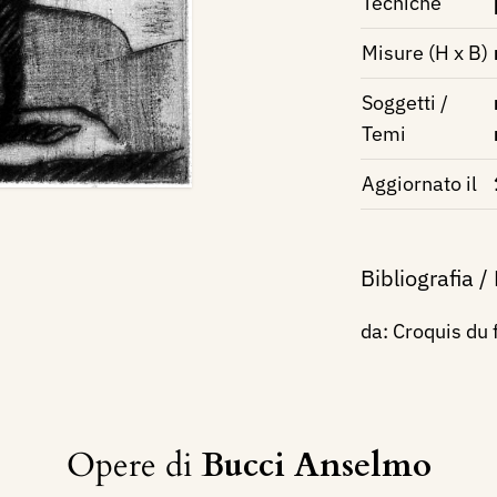
Tecniche
Misure (H x B)
Soggetti /
Temi
Aggiornato il
Bibliografia /
da: Croquis du f
Opere di
Bucci Anselmo