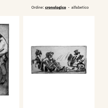
Ordine:
cronologico
-
alfabetico