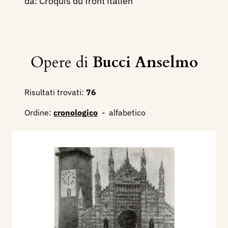
da: Croquis du front italien
Opere di
Bucci Anselmo
Risultati trovati:
76
Ordine:
cronologico
-
alfabetico