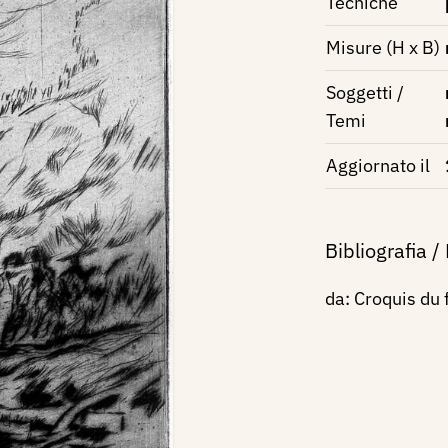
Tecniche
Misure (H x B)
Soggetti /
Temi
Aggiornato il
Bibliografia /
da: Croquis du f