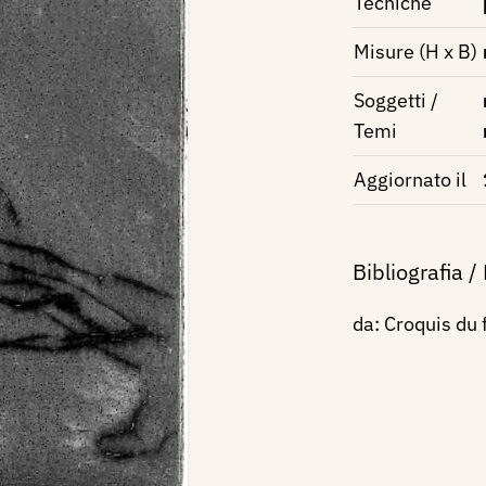
Tecniche
Misure (H x B)
Soggetti /
Temi
Aggiornato il
Bibliografia /
da: Croquis du f