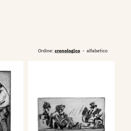
Ordine:
cronologico
-
alfabetico