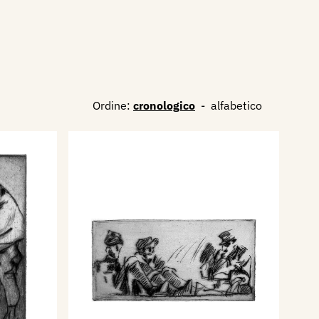
Ordine:
cronologico
-
alfabetico