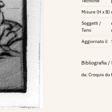
Tecniche
Misure (H x B)
Soggetti /
Temi
Aggiornato il
Bibliografia /
da: Croquis du f