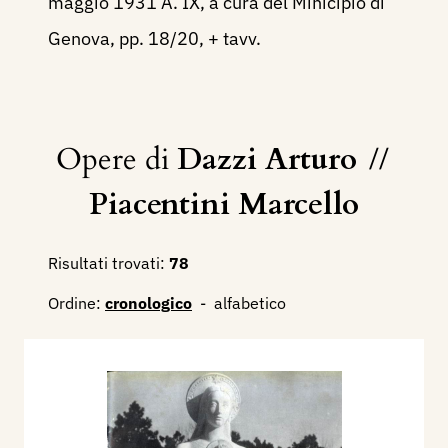
maggio 1931 A. IX, a cura del Minicipio di
Genova, pp. 18/20, + tavv.
Opere di
Dazzi Arturo
//
Piacentini Marcello
Risultati trovati:
78
Ordine:
cronologico
-
alfabetico