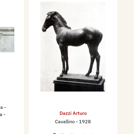
a -
Dazzi Arturo
ia
-
Cavallino
- 1928