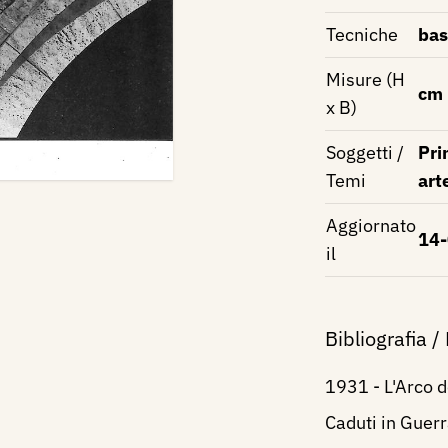
Tecniche
bas
Misure (H
cm
x B)
Soggetti /
Pri
Temi
art
Aggiornato
14
il
Bibliografia /
1931 - L'Arco d
Caduti in Gue