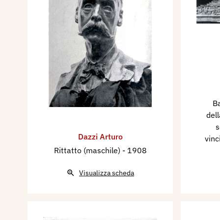
B
dell
s
Dazzi Arturo
vinc
Rittatto (maschile)
- 1908
Visualizza scheda