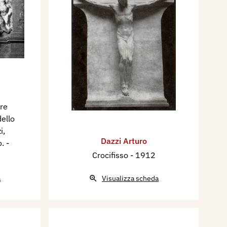
re
dello
i,
Dazzi Arturo
o.
-
Crocifisso
- 1912
a
Visualizza scheda