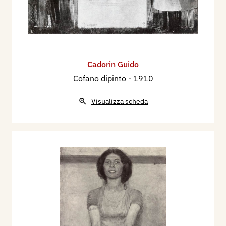
quattordici dipinti: L'episodio di Perasto, Ritratto
di Gino Damerini, Ritratto del chirurgo Francesco
Delitala, Ritratto della Signora R. C., Ritratto di
signorina, Testa virile, Donna con la collana,
Cadorin Guido
Composizione, Fanciulla nuda, Sul Ponte, A
Cofano dipinto
- 1910
Venezia - settembre 1929, Sul "Canalazzo", Mia
sorella.
Visualizza scheda
Nel novembre dicembre del 1930, partecipa alla
Prima Mostra Internazionale d’Arte Sacra di
Roma, con Bozzetto per pala di San Marco,
Bozzetto per pala di S. Pietro in Gorizia, Presepe,
Deposizione, Studio per mosaico, Santa Sofia,
Bozzetto per Crocefissione, Bozzetto per S.
Martino, Bozzetto per San Pietro, Studio per
mosaico.
Nel 1934 partecipa alla XIX Esposizione