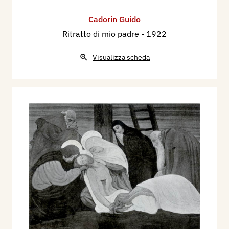
per la casa all'Angelicum di Milano, Arte
Cadorin Guido
Figurativa Antica e Moderna, Milano, n. 3 mag.-
Ritratto di mio padre
- 1922
giu., pp. 37/39 ill.
1957 - Guido Cadorin, presentazioni di Virgilio
Visualizza scheda
Guidi, Armando Pizzinato, Giuseppe Vaccaro,
Collana Gabriella - Amilcare Pizzi S.p.A. - Milano,
pp.nn.
1996 - La Biennale di Venezia. Le Esposizioni
Internazionali d’Arte 1895-1995, Venezia,
Electa, pp. 343/344.