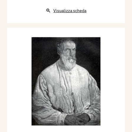
Tre Venezie, catalogo mostra, Venezia, p. 36.
Visualizza scheda
1928 - Monumento ala Vittoria a Bolzano, Napoli,
Cimento, p. 59.
1930 - XVII Esposizione Internazionale d'Arte
della Città di Venezia, catalogo mostra, p. 106.
1930 - XVII Esposizione Venezia, 1930 VIII° 4
maggio - 4 novembre, Fascicolo di Aprile della
Rivista Le Tre Venezie, anno VI°, N° 4, p. 13.
1930 - Prima Mostra Internazionale d’Arte Sacra,
catalogo mostra, Roma, p. 63.
1934 - XIX Esposizione Biennale Internazionale
d'Arte di Venezia, catalogo mostra, p. 131.
1953 - Esposizione Nazionale d'Arte. Biennale di
Brera e della Permanente, catalogo mostra, tav.
16.
1955 - Luigi Servolini, II Biennale d'arte sacra