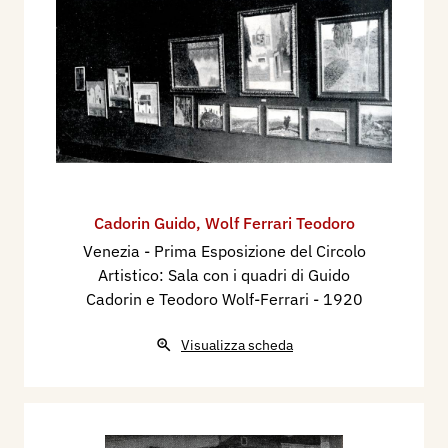
d'Arte della Città di Venezia, Centenario della
Biennale - Palazzo Ducale, con 1 dipinto
Bibliografia:
1910 - Esposizione di Venezia - Cofano dipinto -
Guido Cadorin, L'Artista Moderno, Torino, volume
IX, n. 22, p. 353.
1912 - Mostra Pittura Scoltura Rifiutata alla X
Cadorin Guido
,
Wolf Ferrari Teodoro
Esposizione Nazionale dell'Accademia di Brera,
Venezia - Prima Esposizione del Circolo
Artistico: Sala con i quadri di Guido
catalogo mostra, Milano, Sale del "Cova", ottobre,
Cadorin e Teodoro Wolf-Ferrari
- 1920
p. n.n., ill.
1918 - Elisa Majer Rizzioli, Il nostro bel rame,
Visualizza scheda
Milano, L'Illustrazione Italiana, n. 17, 28 aprile,
p. 340 ill.
1920 - Venezia - Prima Esposizione del Circolo
Artistico: Sala con i quadri di Guido Cadorin e