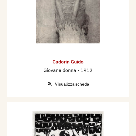
Internazionale d'Arte della Città di Venezia, con i
dipinti: La Contessa Thea Foscari, Il pittore
Brugnoli, Ritratto in rosa, Pensierosa, Nudo.
Nel 1936 partecipa alla XX Esposizione
Internazionale d'Arte della Città di Venezia, con 8
dipinti:
Partecipa nel settembre/ottobre 1937 XV, alla
Cadorin Guido
Seconda Mostra del Sindacato Nazionale Fascista
Giovane donna
- 1912
Belle Arti a Napoli, Palazzina Spagnola.
Nel 1942 partecipa alla XXIII Esposizione
Visualizza scheda
Internazionale d'Arte della Città di Venezia, con
una Mostra Personale con 28 dipinti:
Nel 1948 partecipa alla Esposizione
Internazionale d'Arte della Città di Venezia, con 1
dipinto
Nel 1950 partecipa alla Esposizione