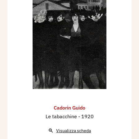
Teodoro Wolf-Ferrari, L'Illustrazione Italiana,
Milano, n. 6, 8 febbraio, p. 161.
1920 - Raffaele Calzini, XII Esposizione
Internazionale d'Arte in Venezia, Milano,
L'Illustrazione Italiana, n. 25, 20 giugno, p. 708
ill.
1922 - XIII Esposizione Internazionale d'Arte
della Città di Venezia, catalogo mostra, pp. 64,
117.
1922 - XIII Esposizione Internazionale d’Arte
della Città di Venezia, Numero speciale della
Illustrazione Italiana, Milano, Treves,
Cadorin Guido
supplemento al n. 31 del 30 luglio, p. 4.
Le tabacchine
- 1920
1922 - La XIII Esposizione d'Arte Internazionale
a Venezia, "Fontana in Messico" - Guido Cadorin,
Visualizza scheda
Torino, L'artista moderno, volume XXI, n. 21