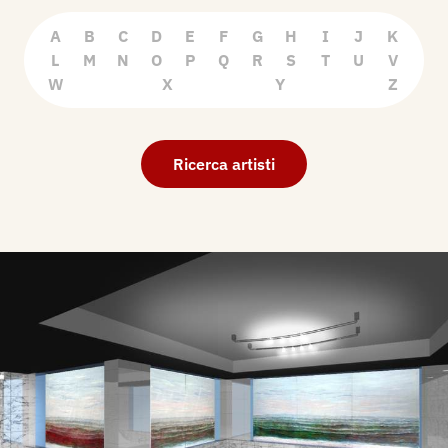
A
B
C
D
E
F
G
H
I
J
K
L
M
N
O
P
Q
R
S
T
U
V
W
X
Y
Z
Ricerca artisti