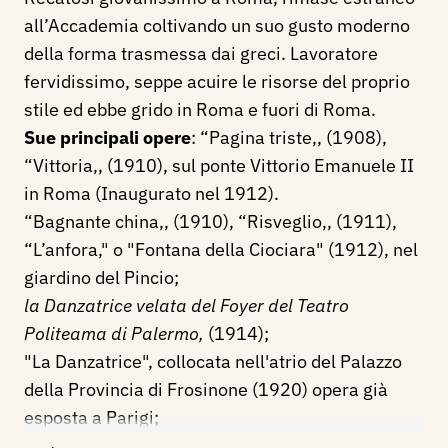
all’Accademia coltivando un suo gusto moderno
della forma trasmessa dai greci. Lavoratore
fervidissimo, seppe acuire le risorse del proprio
stile ed ebbe grido in Roma e fuori di Roma.
Sue principali opere
: “Pagina triste,, (1908),
“Vittoria,, (1910), sul ponte Vittorio Emanuele II
in Roma (Inaugurato nel 1912).
“Bagnante china,, (1910), “Risveglio,, (1911),
“L’anfora," o "Fontana della Ciociara" (1912), nel
giardino del Pincio;
la Danzatrice velata del Foyer del Teatro
Politeama di Palermo,
(1914);
"La Danzatrice", collocata nell'atrio del Palazzo
della Provincia di Frosinone (1920) opera già
esposta a Parigi;
“Fanciulla che si pettina,, (1923); “Donna che