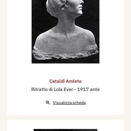
Bibliografia
:
1906 - Mostra Nazionale di Belle Arti, catalogo
illustrato, Milano, Parco, aprile-novembre, p. 49.
1908 - LXXVIII Esposizione Internazionale di
Belle Arti, catalogo mostra, Società Amatori e
Cultori di Belle Arti in Roma, p. 18.
1909 - VIII Esposizione Internazionale d'Arte
della Città di Venezia, catalogo mostra, p. 66.
1909 - LXXIX Esposizione Internazionale di Belle
Arti della Società Amatori e Cultori di Belle Arti in
Cataldi Amleto
Roma, catalogo, Roma, p. 41.
Ritratto di Lola Ever
- 1917 ante
1909 - Luigi Serra, La Mostra di belle Arti di
Visualizza scheda
Roma,Natura ed Arte, n. 16, 20 luglio, Milano,
Vallardi, p. 267.
1909 - VIII Esposizione Internazionale d'Arte
della Città di Venezia, catalogo mostra, p. 66.