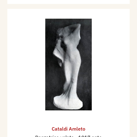
all'ispirazione dell’artista.
Chiunque direbbe questo, osservando
specialmente i suoi ritratti e i suoi nudi più
significativi. Ho rivisto un ritratto di Francesca
Bertini nel quale si uniscono ed armonizzano il
mondo greco-latino, il romanticismo moderno,
l’orientalismo, la sonnolenza idealista. E non so
che ammirare di più, se la bellezza del volto, lo
sguardo fiso e lontano o la tristezza nostalgica.
Ogni linea impressa sulla creta, risponde ad uno
stato d’animo tutto particolare. Per esempio, nel
ritratto della signorina Lola Ever, un
temperamento mai lotta con tanta energia per
raggiungere una qualunque libertà d'azioni e
possedere la gioia più intensa. L’aspetto di
Cataldi Amleto
questo ritratto è franco, spensierato, ribelle, pur