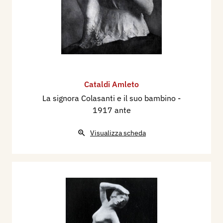
schizzi, abbozzi, figurine, macchie, nudi
espressivi, eleganze mondane, scene colte qua e
là nella turbinosa realtà quotidiana.
Questa fantasmagoria di contrasti evidenti ci
mostra come Amleto Cataldi, prima di plasmare,
ami accennare sul cartone i contorni appena
Cataldi Amleto
intravisti di un seno opulento o l’ovale di una
La signora Colasanti e il suo bambino
-
faccina settecentesca, ammirata a teatro in un
1917 ante
palchetto di prima fila. Avviene così che egli porti
Visualizza scheda
nel lavoro un senso di scrupolosa responsabilità
e una nota singolare di religioso fervore. E il
Rodin elogiava appunto questa
espressione viva
della sua arte, mai disgiunta da una
ritmica
armonia
.
Un altro suo merito è quello di saper tradurre
limpidamente anche nel marmo il sonno eterno.