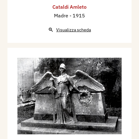
Cataldi Amleto
dell’Accademia di Villa Medici a definire
un
Madre
- 1915
gioiello d’arte
e che il Re in seguito, acquistava e
teneva per sé. Una riproduzione di questa statua
Visualizza scheda
fu fatta per conto di un mecenate genovese
Riccardo Cattaneo che la donava al Museo Civico
della sua città.
Altre opere seguirono, possenti espressioni del
suo impeto giovanile, e da quel giorno fu un
continuo succedersi di richieste, di inviti, e di
trionfi, di guadagni. Lo troviamo un po’
dappertutto e sempre ai primi posti, robusta
incarnazione dell’arte italiana, a Monaco, a
Parigi, a Londra, a Bruxelles, a Barcellona, a
Buenos-Ayres. Il Municipio di Roma acquista
l
’Anfora
per ornare un lembo del Pincio e in una
delle Esposizioni Veneziane, la Galleria d’Arte