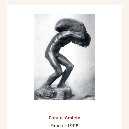
Nel 1922 partecipa alla XIII Esposizione
Internazionale d'Arte della Città di Venezia, con:
Medusa (bronzo), La contessa Mocenigo Rocca
(marmo).
Figura alla Seconda Biennale Romana, Mostra
Internazionale di Belle Arti, che si tiene nel
Palazzo delle Belle Arti di Roma, dal 4 novembre
1923 al 30 aprile 1924, con le sculture Angelo,
Arciere, Ritratto del Sen. Malagodi.
Partecipa alla Mostra del Ritratto Femminile
Contemporaneo, che si tiene dal maggio
all’ottobre 1924, nella Villa Reale di Monza, con
la scultura in gesso Ritratto della danzatrice
Ricotti; e Ritratto in marmo.
Cataldi Amleto
Nel 1924 partecipa alla XIV Esposizione
Fatica
- 1908
Internazionale d'Arte della Città di Venezia, con la