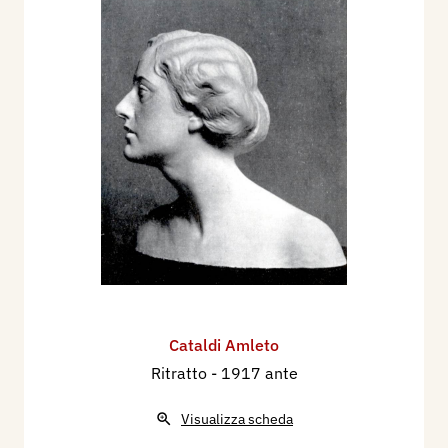
celeste, quando egli converte alla propria
ispirazione le donne venute dalla Ciociaria e dal
Napoletano. Qui l’antico fascino greco si risveglia
nei neri occhi, fra le lunghe palpebre, fra le trecce
spioventi sul collo niveo. Ed è lo stesso fascino
che emana da
l’Anfora
.
L’opera, infatti, è la purezza della beltà umana ed
una bellezza che scaturisce da un gesto
semplice. Poche linee bastano a formare questa
creatura perfetta; col minimo dei semplici mezzi
impiegati, lo scultore raggiunge il massimo
dell’effetto. L’Anfora è una scultura d’eccezione
Cataldi Amleto
perché in essa il soggetto vive e pensa. Le idee
Ritratto
- 1917 ante
trasfuse nella plastica sono un po’ come le
melodie risuonanti in una notte di stelle e la
Visualizza scheda
materia, più che alla stecca, obbedisce