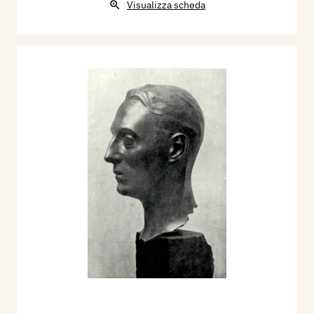
Visualizza scheda
1917 - Il monumento al generale Montanari
inaugurato nel cimitero di Moncalvo,
L'Illustrazione Italiana, n. 5, 4 febbraio, p. 100 ill.
1917 - Francesco Geraci, Artisti Contemporanei:
Amleto Cataldi, Milano, Emporium, n, 267 marzo,
pp. 162/175.
1918 - Francesco Sapori, L' 87.a Mostra degli
Amatori e Cultori d'Arte in Roma, Milano,
L'Illustrazione Italiana, n. 17, 28 aprile, p. 339 ill.
1920 - XII Esposizione Internazionale d'Arte
della Città di Venezia, catalogo mostra, p. 56, 69.
ill. 111.
1920 - Raffaele Calzini, XII Esposizione
Internazionale d'Arte in Venezia, Milano,
L'Illustrazione Italiana, n. 25, 20 giugno, p. 711
ill.