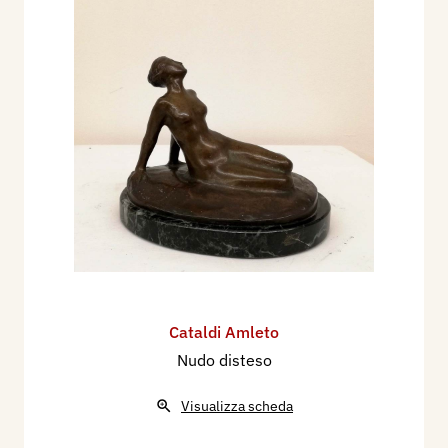
Nel 1918 partecipa all' 87.a Mostra degli
Amatori e Cultori d'Arte in Roma, con una
statuetta in bronzo.
Nel 1920 partecipa alla XII Esposizione
Internazionale d'Arte della Città di Venezia, con le
sculture: Danzatrice (bronzo), Ritratto della
Principessa Giovannelli (marmo), La signorina
Andreozzi (gesso), La freccia - L'arciere (bronzo)
Nel 1920 viene inaugurato alla presenza del Re,
Il ‘Monumento agli studenti della Sapienza caduti
in guerra’, l'opera si leva a pochi metri dalla scala
Cataldi Amleto
di accesso alla Facoltà di Giurisprudenza.
Nudo disteso
Dal 30 marzo al 30 giugno 1921, figura alla
Prima Biennale Romana, nelle sale della Mostra
Visualizza scheda
retrospettiva napoletana, con la scultura: La
portatrice d’acqua.