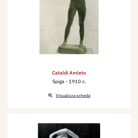
desiderio di una moltitudine, aspettante la realtà
fresca e la giovinezza pulsante.
La rinascenza scultorea significava altresì il
trionfo del ritratto in creta, unico mezzo per
conservare le sembianze di un volto adorato e
scomparso dalla vita reale. E non furono
trascurate le più lievi contrazioni dei muscoli
facciali come non fu mai tanto curata e
Cataldi Amleto
miniaturata la fisionomia.
Spiga
- 1910 c.
Il metodo adoperato da Leonardo da Vinci pei
suoi giovani pittori della scuola lombarda del
Visualizza scheda
400, veniva, dopo secoli, riconosciuto dai
modernissimi scultori. Dipingendo la
Vergine
delle Rocce
, Leonardo insegnava il modo di far
risaltare l’
ombrato
, certo che un fantastico e
strano giuoco di chiaroscuri, quand’è bene