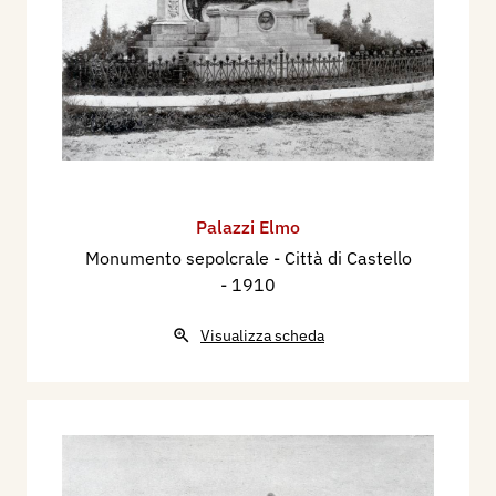
2003 - Alfonso Panzetta, Nuovo Dizionario degli
Scultori Italiani dell’ottocento e del primo
novecento, volume II, M-Z, Adarte, p. 676.
Palazzi Elmo
Monumento sepolcrale - Città di Castello
- 1910
Visualizza scheda