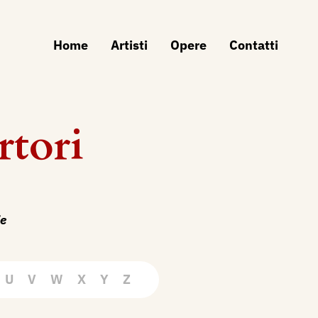
Home
Artisti
Opere
Contatti
rtori
ie
U
V
W
X
Y
Z