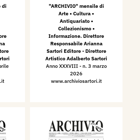
 di
"ARCHIVIO" mensile di
Arte • Cultura •
Antiquariato •
Collezionismo •
ore
Informazione. Direttore
na
Responsabile Arianna
tore
Sartori Editore - Direttore
rtori
Artistico Adalberto Sartori
rile
Anno XXXVIII - n. 3 marzo
2026
it
www.archiviosartori.it