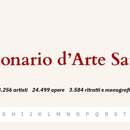
onario d’Arte Sa
.256 artisti
24.499 opere
3.584 ritratti e monograf
G
H
I
J
K
L
M
N
O
P
Q
R
S
T