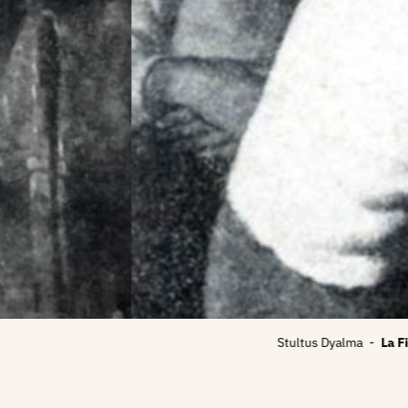
Stultus Dyalma
-
La Fiaba ante 1935