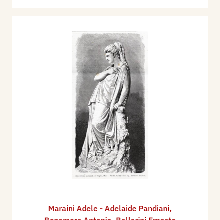
Maraini Adele - Adelaide Pandiani
,
Bonamore Antonio
,
Ballarini Ernesto