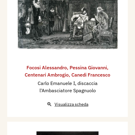
Focosi Alessandro
,
Pessina Giovanni
,
Centenari Ambrogio
,
Canedi Francesco
Carlo Emanuele I, discaccia
l'Ambasciatore Spagnuolo
Visualizza scheda