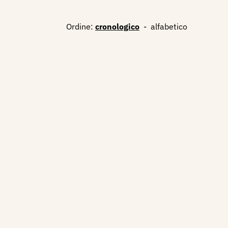
Ordine:
cronologico
-
alfabetico