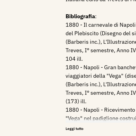
Bibliografia
:
1880 - Il carnevale di Napoli 
del Plebiscito (Disegno del s
(Barberis inc.), L'Illustrazion
Treves, I° semestre, Anno IV,
104 ill.
1880 - Napoli - Gran banchet
viaggiatori della "Vega" (dis
(Barberis inc.), L'Illustrazion
Treves, I° semestre, Anno IV
(173) ill.
1880 - Napoli - Ricevimento 
"Vega" nel padiglione costrui
(disegno dei sigg. Matania e
Leggi tutto
inc.), L'Illustrazione Italiana