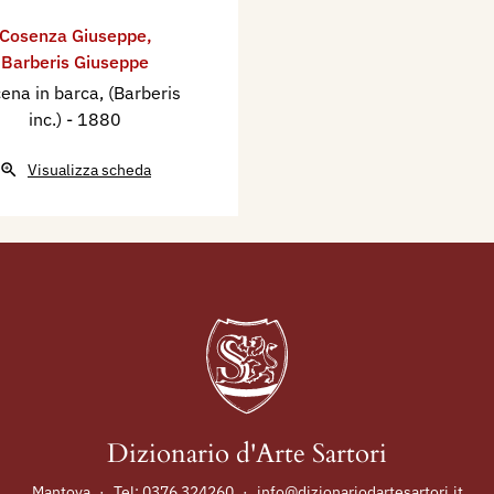
Cosenza Giuseppe
,
Barberis Giuseppe
cena in barca, (Barberis
inc.)
- 1880
Visualizza scheda
Dizionario d'Arte Sartori
Mantova
·
Tel:
0376 324260
·
info@dizionariodartesartori.it