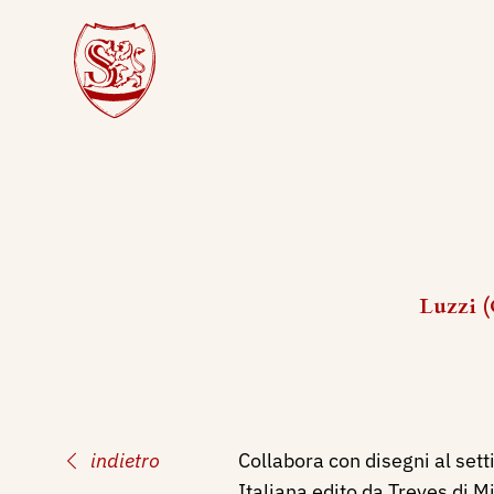
Luzzi (
indietro
Collabora con disegni al sett
Italiana edito da Treves di M