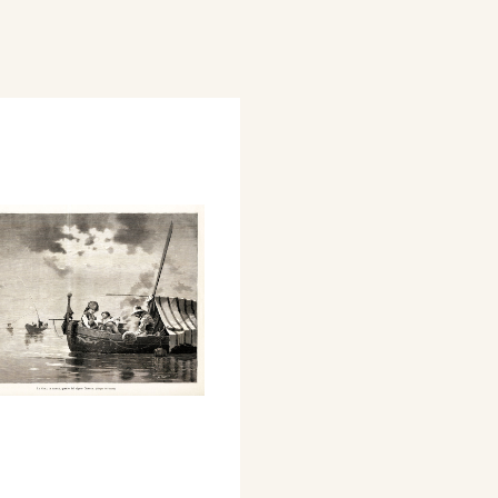
 n. 25, 20 giugno, p.
le regate del 30 maggio,
Illustrazione Italiana,
Anno IV, n. 25, 20
 sul Vesuvio - La corsa
 sig. Cosenza),
ano, Treves, I° semestre,
401 ill..
dro del sig. Cosenza,
 inc.), L'Illustrazione
 semestre, Anno IV, n.