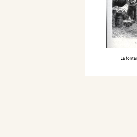
 marzo, pp. 168/169 ill.
o a Napoli, Quadro del
tore (Canedi inc.),
ano, Treves, I° semestre,
01 ill.,
ecassino - La
La fonta
 del sig. Cosenza,
 Italiana, Milano, Treves,
 maggio, p. 281 ill.,
a Regina, disegno del sig.
ustrazione Italiana,
Anno IV, n. 22, 30
nvitati sul Vesuvio perl
 funicolare (disegno del
 Italiana, Milano,