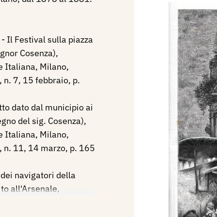
- Il Festival sulla piazza
ignor Cosenza),
e Italiana, Milano,
 n. 7, 15 febbraio, p.
to dato dal municipio ai
egno del sig. Cosenza),
e Italiana, Milano,
, n. 11, 14 marzo, p. 165
dei navigatori della
to all'Arsenale,
 Cosenza), (Centenari
, Milano, Treves, I°