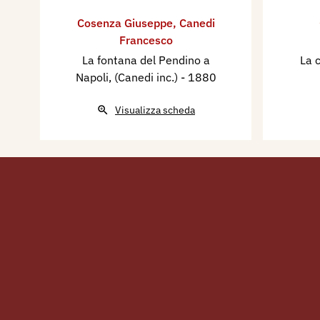
Cosenza Giuseppe
,
Canedi
Francesco
La fontana del Pendino a
La 
Napoli, (Canedi inc.)
- 1880
Visualizza scheda