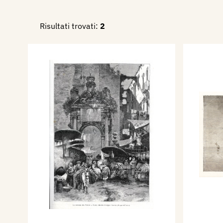
Treves, I° semestre, Anno IV,
Risultati trovati:
2
388 ill..
1880 - Napoli - La Regina al
(disegno del sig. Cosenza), L'
Milano, Treves, I° semestre, 
giugno, p. 392 ill..
1880 - La ferrovia funicolare
d'inaugurazione (disegno del
L'Illustrazione Italiana, Mil
Anno IV, n. 26, 27 giugno, p. 
1880 - La cena in barca, qua
disegno dell'autore, (Barberis
Italiana, Milano, Treves, II°
38, 19 settembre, p. 184 ill.