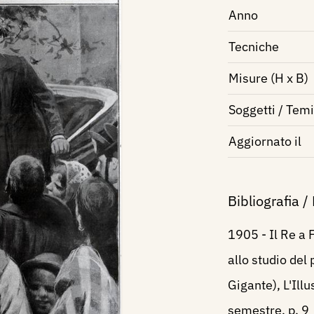
Anno
Tecniche
Misure (H x B)
Soggetti / Temi
Aggiornato il
Bibliografia /
1905 - Il Re a 
allo studio del 
Gigante), L'Ill
semestre, p. 9