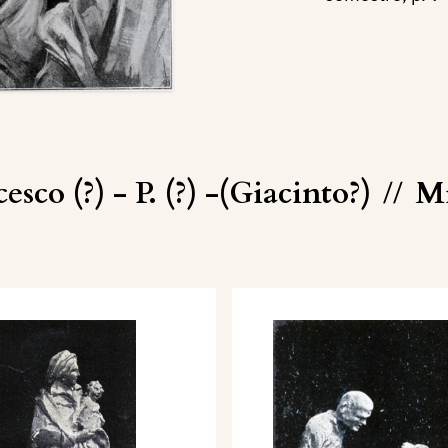
sco (?) - P. (?) -(Giacinto?)
//
Mi