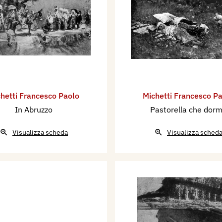
hetti Francesco Paolo
Michetti Francesco P
In Abruzzo
Pastorella che dor
Visualizza scheda
Visualizza sched