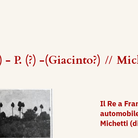
- P. (?) -(Giacinto?)
//
Mic
Il Re a Fran
automobile 
Michetti (d