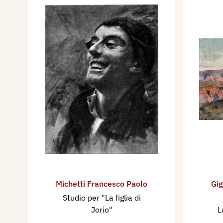
Michetti Francesco Paolo
Gig
Studio per "La figlia di
Jorio"
L