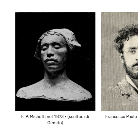
Galleria Nazionale d’Arte M
pecore (1872).Pastorella (181
folto.a Sette studi (1870=75
Museo Nazionale di San Marti
morticino = (Replica dei * Mor
Galleria d’Arte Moderna « Ric
Piacenza).Testa di ragazza.St
(pastello).(appartengono al
Treccani » Roma). Za pesca d
Bimba al sole.21 a Pastorel
al Comm. Paolo Ingegnoli • M
Nel 1934 alla XIX Esposizio
Internazionale d'Arte di Ven
F. P. Michetti nel 1873 - (scultura di
Francesco Paolo 
Internazionale del Ritratto 
Gemito)
esposti i ritratti: Il Signor
Ritratto d'uomo con camauro