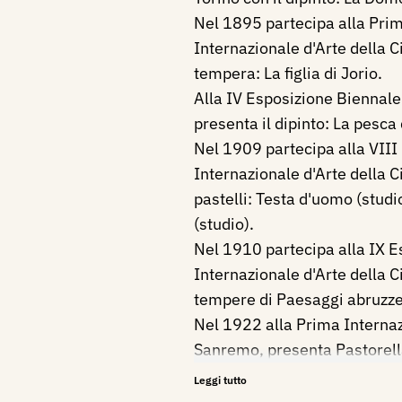
Nel 1895 partecipa alla Pri
Internazionale d'Arte della Ci
tempera: La figlia di Jorio.
Alla IV Esposizione Biennale
presenta il dipinto: La pesca 
Nel 1909 partecipa alla VIII
Internazionale d'Arte della C
pastelli: Testa d'uomo (studi
(studio).
Nel 1910 partecipa alla IX E
Internazionale d'Arte della C
tempere di Paesaggi abruzze
Nel 1922 alla Prima Internaz
Sanremo, presenta Pastorell
Nel 1922 è presente il grande
Leggi tutto
Corpus Domini, alla Mostra 