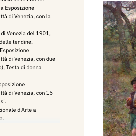
ma Esposizione
ttà di Venezia, con la
 di Venezia del 1901,
delle tendine.
 Esposizione
ittà di Venezia, con due
o), Testa di donna
sposizione
ittà di Venezia, con 15
si.
ionale d'Arte a
a.
 bozzetto per il quadro:
d'Arte promossa dal