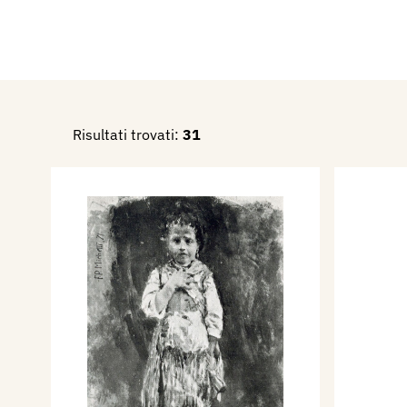
Nel 1938 figura alla rassegna
napoletana: Mostra nel Masc
Nel dicembre del 1957 figura 
Pastorella, Pastorella, Bosco
Mare a Francavilla, alla Most
Risultati trovati:
31
dell'Ottocento, Galleria Laur
MOSTRA INDIVIDUALE RET
FRANCESCO PAOLO MICHETTI
Commissione ordinatrice: S. 
Accademico D’italia, Preside
Giacomo Acerbo; Giorgio Mic
Barone Carlo Chiaranda; Scul
-
Fa chillo che puo’, ma pitta,
Domenico Morelli all’indisci