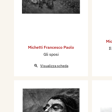
Vasto. E soprattutto per ritr
l’amico Dalbono e l’ospitale c
continuò a venire spesso da C
nell’estate del 1874 conobb
che villeggiava a Portici e, co
napoletani, restò ammaliato 
Mic
Michetti Francesco Paolo
vibrante, colorita come le ali
I
Gli sposi
Attraverso alla pittura del 
amare la pittura giapponese, 
Visualizza scheda
giapponesi allora venute di m
incorniciare (diceva lui) alla
fronde, granchi, stelle di ma
cornice, i suoi quadri e quadr
Ogni novità l’incantava. Col 
rimettere in onore la pittura 
mezzo secolo dimenticata, per