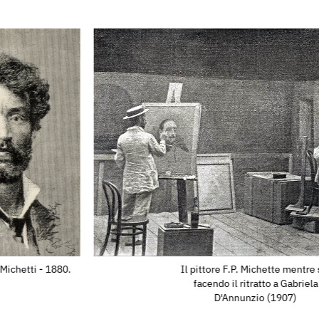
oderna, Roma). Due
7). Vitellino.Fiori del
). (appartengono al
no » Napoli).II
ticela »). (app. alla
ci Oddi » »
udio per il « Voto »
 Senatore Giovanni
elle telline (1878).
li (1887).(appartengono
ilano).
ne Biennale
ezia, Mostra
Michetti - 1880.
Il pittore F.P. Michette mentre 
del secolo XIX°, vengono
facendo il ritratto a Gabriela
 Tommaso Panunzio,
D'Annunzio (1907)
.