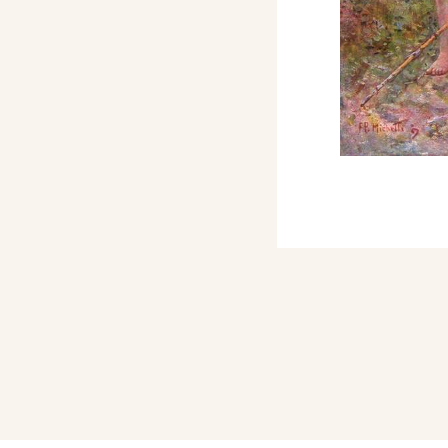
tiene nel suggestivo
 Giardini del Corso, a
 Stampe italiane
fizi a Firenze.
one Internazionale
, viene ricordato con una
tiva, con l'esposizione
ia di Jorio (1895), (app.
lino). Testa della
Voto » (1882/ 3)
/ studio del « Voto»
i bimba (1882/3)
Testa
dio del
«
Voto»
udio del
«
Voto
»
gni (appartengono alla