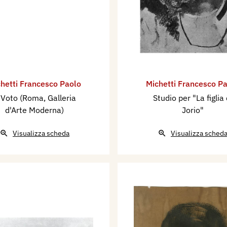
ovare Palizzi e anche
asa di lui, Michetti
hieti a Napoli. A Napoli
e lo spagnolo Fortuny
me gli altri pittori
da quella pittura mossa,
hetti Francesco Paolo
Michetti Francesco P
 d’una farfalla.
l Voto (Roma, Galleria
Studio per "La figlia 
d'Arte Moderna)
Jorio"
Fortuny imparò anche ad
i bronzi e le lacche
Visualizza scheda
Visualizza sched
oda, tanto che finì a
 giapponese, con fiori,
re su un angolo della
etti abruzzesi.
De Nittis cominciò a
a pastello da più di
ché gli ultimi ritratti