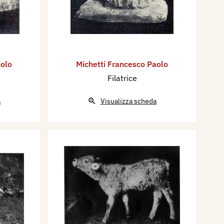
aolo
Michetti Francesco Paolo
Filatrice
a
Visualizza scheda