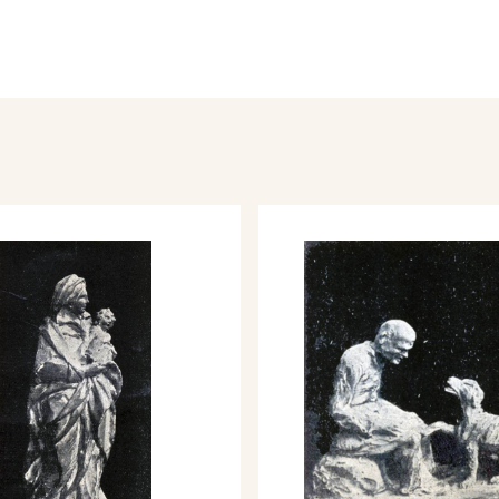
; Tre secoli di pittura
hio Angioino, a Napoli.
con i dipinti:
, Mare a Francavilla,
ra di Pittura
o, Napoli, Via Nardones.
ROSPETTIVA DI
 (1851 - 1929).
E. Ugo Ojetti,
nte; S. E. Barone
hetti; Tommaso Sillani;
tore Nicola D’antino.
 -
aveva ordinato
plinato Michetti quando