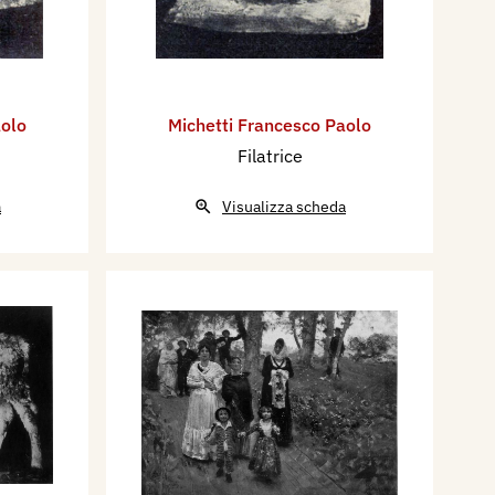
aolo
Michetti Francesco Paolo
Filatrice
a
Visualizza scheda