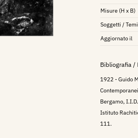
Misure (H x B)
Soggetti / Temi
Aggiornato il
Bibliografia /
1922 - Guido M
Contemporanei d
Bergamo, I.I.D.
Istituto Rachit
111.