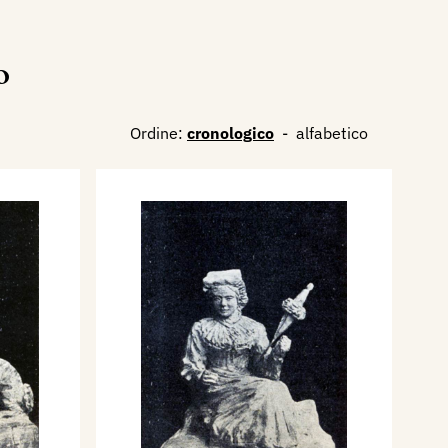
o
Ordine:
cronologico
-
alfabetico