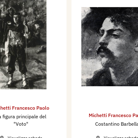
hetti Francesco Paolo
Michetti Francesco P
a figura principale del
"Voto"
Costantino Barbell
Visualizza scheda
Visualizza sched