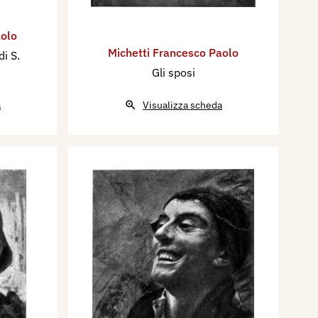
aolo
Michetti Francesco Paolo
di S.
Gli sposi
a
Visualizza scheda