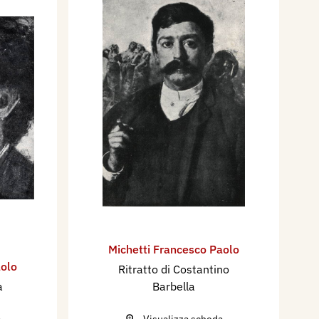
Michetti Francesco Paolo
aolo
Ritratto di Costantino
a
Barbella
a
Visualizza scheda