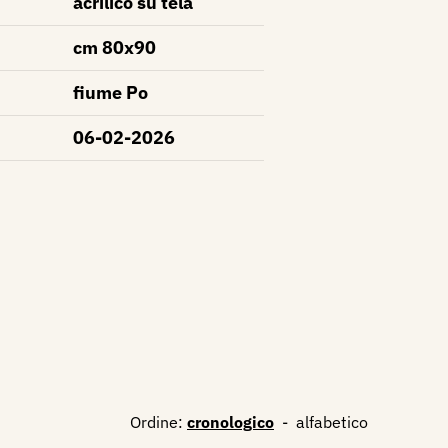
acrilico su tela
cm 80x90
fiume Po
06-02-2026
Ordine:
cronologico
-
alfabetico