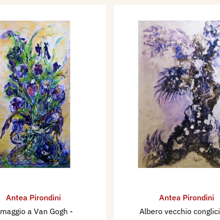
Antea Pirondini
Antea Pirondini
maggio a Van Gogh
-
Albero vecchio conglic