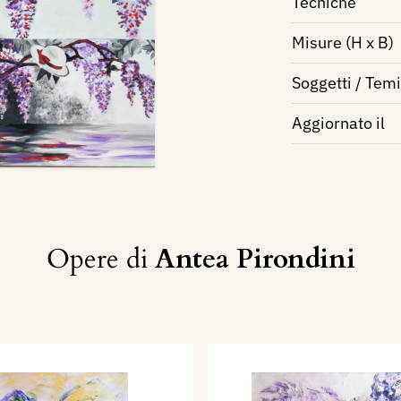
Tecniche
Misure (H x B)
Soggetti / Temi
Aggiornato il
Opere di
Antea Pirondini