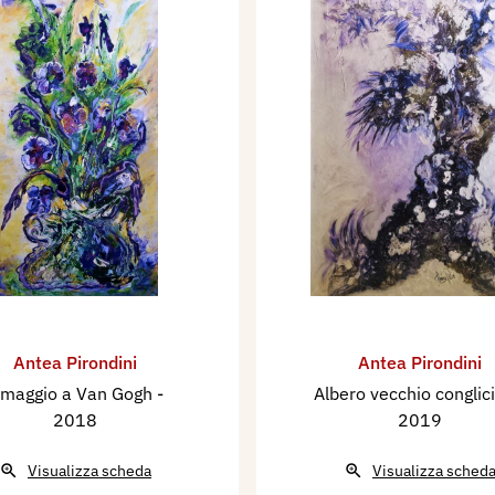
Antea Pirondini
Antea Pirondini
maggio a Van Gogh
-
Albero vecchio conglic
2018
2019
Visualizza scheda
Visualizza sched