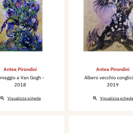
Antea Pirondini
Antea Pirondini
maggio a Van Gogh
-
Albero vecchio conglic
2018
2019
Visualizza scheda
Visualizza sched