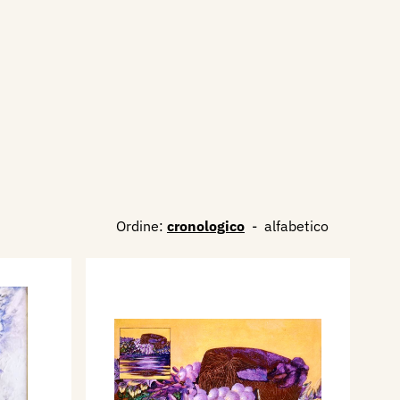
Ordine:
cronologico
-
alfabetico