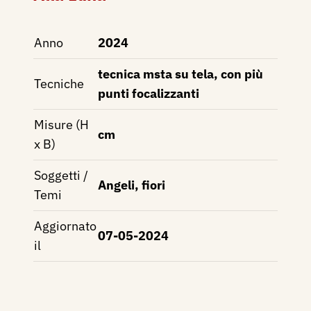
Anno
2024
tecnica msta su tela, con più
Tecniche
punti focalizzanti
Misure (H
cm
x B)
Soggetti /
Angeli, fiori
Temi
Aggiornato
07-05-2024
il