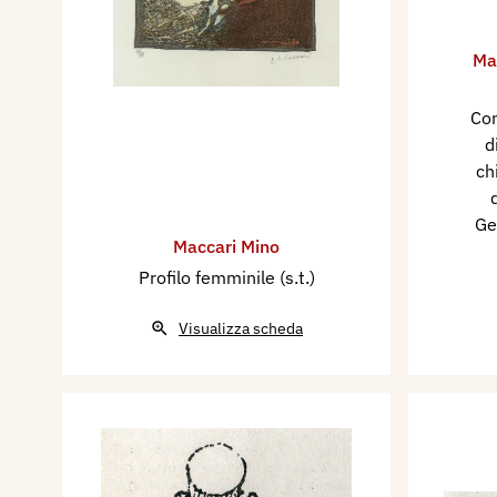
Ma
Con
d
ch
Ge
Maccari Mino
Profilo femminile (s.t.)
Visualizza scheda