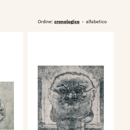
Ordine:
cronologico
-
alfabetico