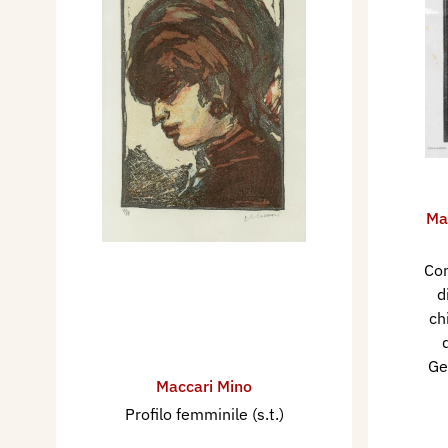
Ma
Con
d
ch
Ge
Maccari Mino
Profilo femminile (s.t.)