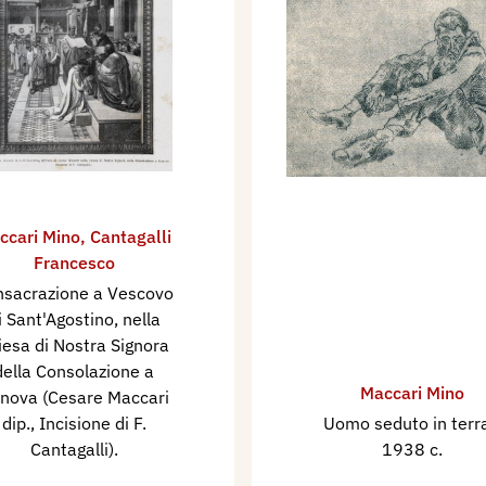
ccari Mino
,
Cantagalli
Francesco
sacrazione a Vescovo
i Sant'Agostino, nella
iesa di Nostra Signora
della Consolazione a
Maccari Mino
nova (Cesare Maccari
dip., Incisione di F.
Uomo seduto in ter
Cantagalli).
1938 c.