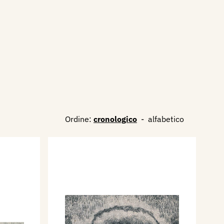
Ordine:
cronologico
-
alfabetico