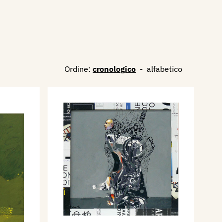
Ordine:
cronologico
-
alfabetico