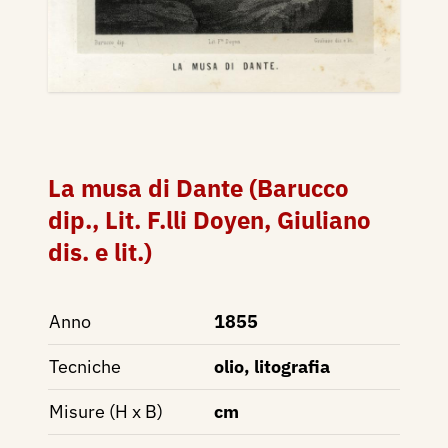
La musa di Dante (Barucco
dip., Lit. F.lli Doyen, Giuliano
dis. e lit.)
Anno
1855
Tecniche
olio, litografia
Misure (H x B)
cm