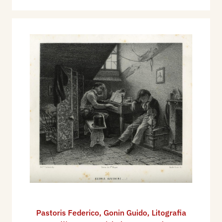
Pastoris Federico
,
Gonin Guido
,
Litografia