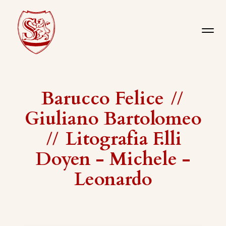
Barucco Felice
//
Giuliano Bartolomeo
//
Litografia F.lli
Doyen - Michele -
Leonardo