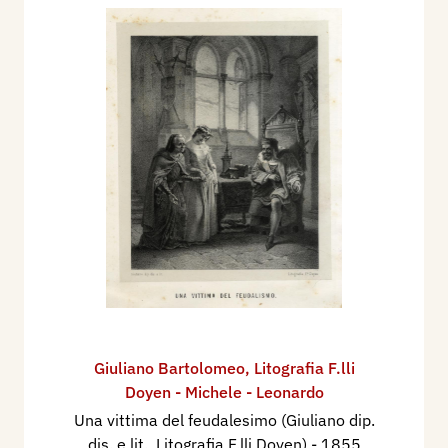
Giuliano Bartolomeo
,
Litografia F.lli
Doyen - Michele - Leonardo
Una vittima del feudalesimo (Giuliano dip.
dis. e lit., Litografia F.lli Doyen)
- 1855