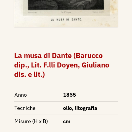
La musa di Dante (Barucco
dip., Lit. F.lli Doyen, Giuliano
dis. e lit.)
Anno
1855
Tecniche
olio, litografia
Misure (H x B)
cm