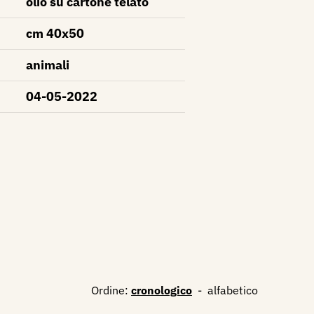
olio su cartone telato
cm 40x50
animali
04-05-2022
Ordine:
cronologico
-
alfabetico