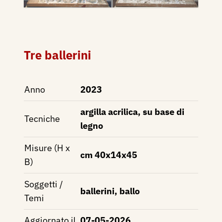
Tre ballerini
Anno
2023
argilla acrilica, su base di
Tecniche
legno
Misure (H x
cm 40x14x45
B)
Soggetti /
ballerini, ballo
Temi
Aggiornato il
07-05-2026