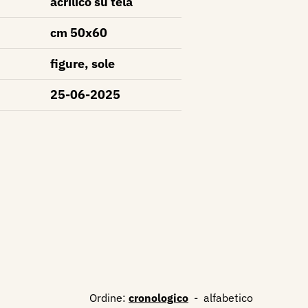
acrilico su tela
cm 50x60
figure, sole
25-06-2025
Ordine:
cronologico
-
alfabetico