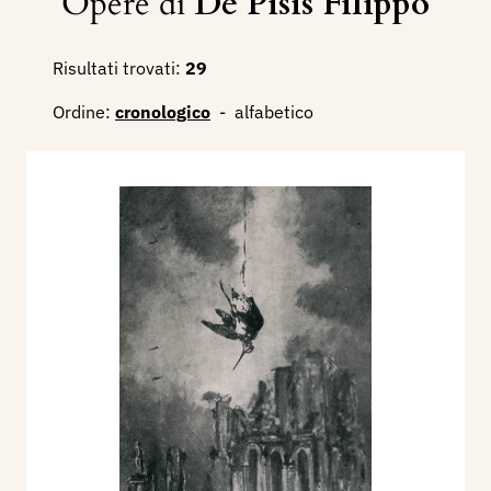
Opere di
De Pisis Filippo
Risultati trovati:
29
Ordine:
cronologico
-
alfabetico