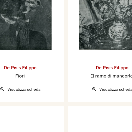
De Pisis Filippo
De Pisis Filippo
Fiori
Il ramo di mandorl
Visualizza scheda
Visualizza sched