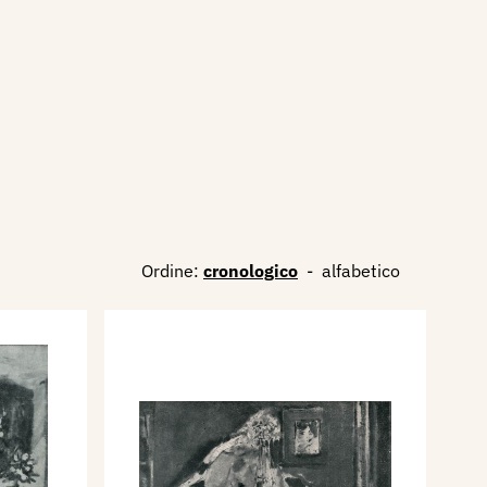
Ordine:
cronologico
-
alfabetico