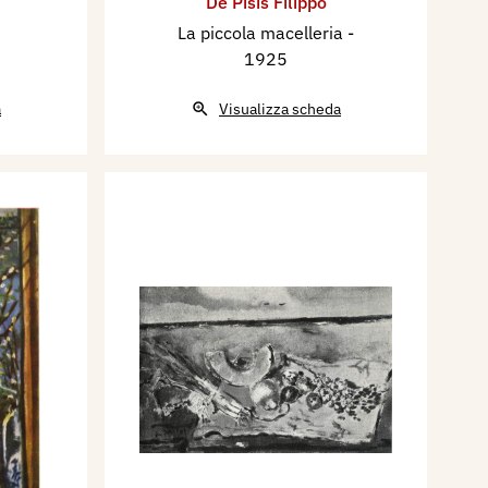
De Pisis Filippo
La piccola macelleria
-
1925
a
Visualizza scheda