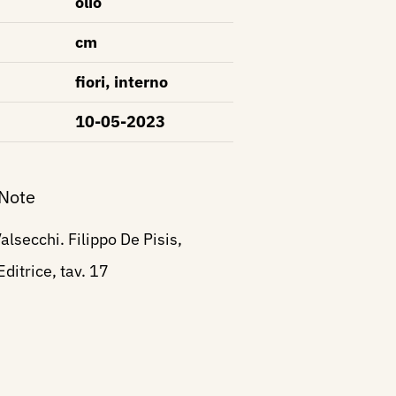
olio
cm
fiori, interno
10-05-2023
 Note
lsecchi. Filippo De Pisis,
ditrice, tav. 17