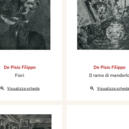
De Pisis Filippo
De Pisis Filippo
Fiori
Il ramo di mandorl
Visualizza scheda
Visualizza sched