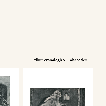
Ordine:
cronologico
-
alfabetico