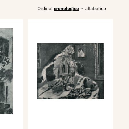
Ordine:
cronologico
-
alfabetico