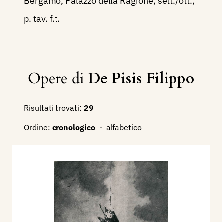
Bergamo, Palazzo della Ragione, sett./ott.,
p. tav. f.t.
Opere di
De Pisis Filippo
Risultati trovati:
29
Ordine:
cronologico
-
alfabetico