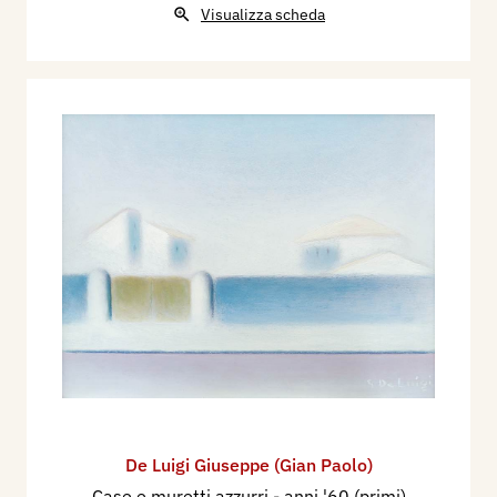
Visualizza scheda
De Luigi Giuseppe (Gian Paolo)
Case e muretti azzurri
- anni '60 (primi)