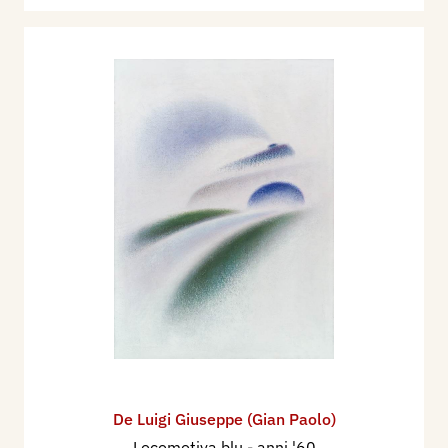
De Luigi Giuseppe (Gian Paolo)
Locomotiva blu
- anni '60