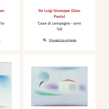
ian
De Luigi Giuseppe (Gian
Paolo)
tto
Case di campagna
- anni
'60
a
Visualizza scheda