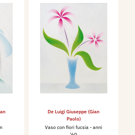
ian
De Luigi Giuseppe (Gian
Paolo)
n
Vaso con fiori fucsia
- anni
'60