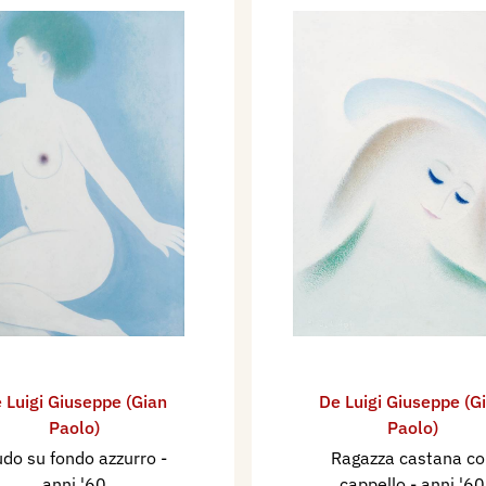
 Luigi Giuseppe (Gian
De Luigi Giuseppe (G
Paolo)
Paolo)
do su fondo azzurro
-
Ragazza castana co
anni '60
cappello
- anni '60