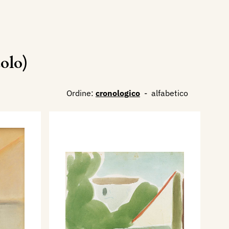
olo)
Ordine:
cronologico
-
alfabetico