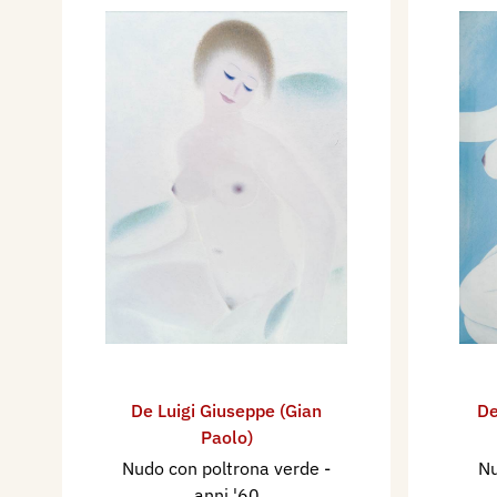
De Luigi Giuseppe (Gian
De
Paolo)
Nudo con poltrona verde
-
Nu
anni '60