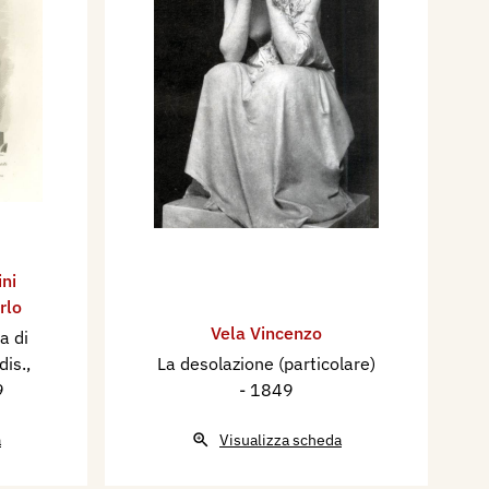
ni
rlo
Vela Vincenzo
a di
dis.,
La desolazione (particolare)
9
- 1849
a
Visualizza scheda