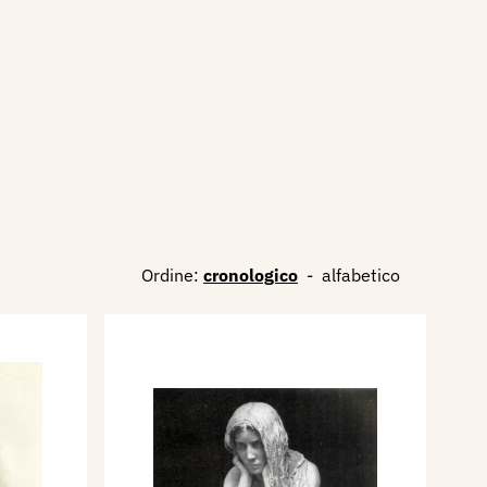
Ordine:
cronologico
-
alfabetico