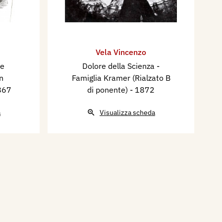
Vela Vincenzo
 e
Dolore della Scienza -
n
Famiglia Kramer (Rialzato B
867
di ponente)
- 1872
a
Visualizza scheda