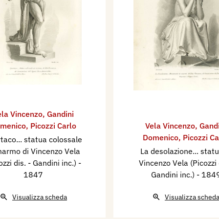
ela Vincenzo
,
Gandini
menico
,
Picozzi Carlo
Vela Vincenzo
,
Gandi
Domenico
,
Picozzi Ca
taco... statua colossale
marmo di Vincenzo Vela
La desolazione... statu
ozzi dis. - Gandini inc.)
-
Vincenzo Vela (Picozzi 
1847
Gandini inc.)
- 184
Visualizza scheda
Visualizza sched