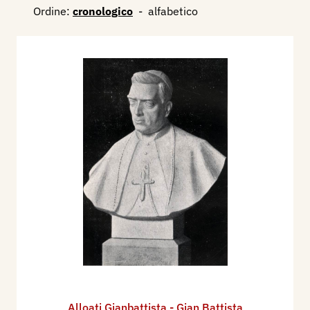
Ordine:
cronologico
-
alfabetico
Alloati Gianbattista - Gian Battista