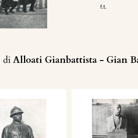
f.t.
 di
Alloati Gianbattista - Gian Ba