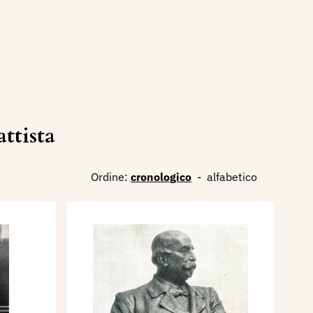
ttista
Ordine:
cronologico
-
alfabetico