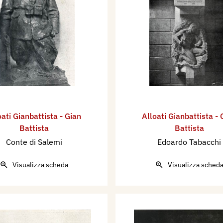
oati Gianbattista - Gian
Alloati Gianbattista - 
Battista
Battista
Conte di Salemi
Edoardo Tabacchi
Visualizza scheda
Visualizza sched