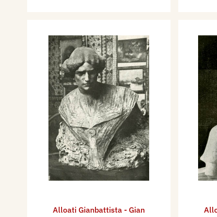
Alloati Gianbattista - Gian
All