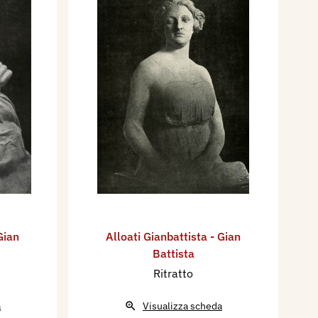
Gian
Alloati Gianbattista - Gian
Battista
Ritratto
a
Visualizza scheda