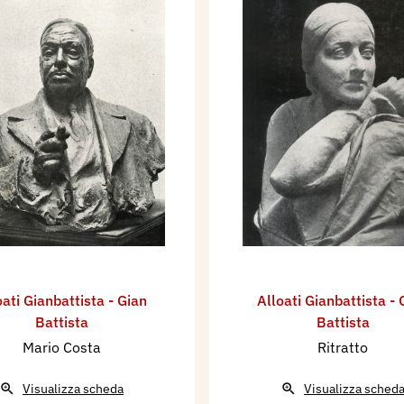
oati Gianbattista - Gian
Alloati Gianbattista - 
Battista
Battista
Mario Costa
Ritratto
Visualizza scheda
Visualizza sched