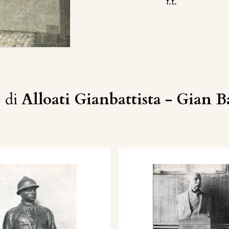
f.t.
 di
Alloati Gianbattista - Gian Ba