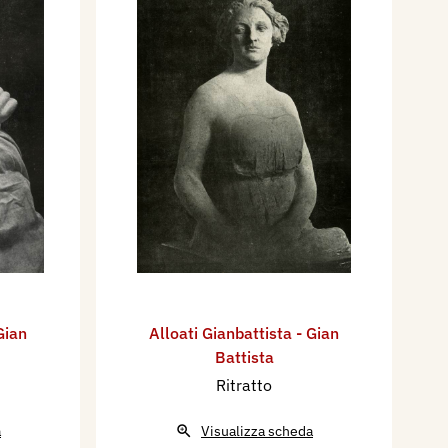
Gian
Alloati Gianbattista - Gian
Battista
Ritratto
a
Visualizza scheda