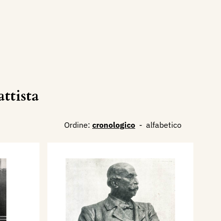
ttista
Ordine:
cronologico
-
alfabetico