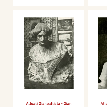
Alloati Gianbattista - Gian
All