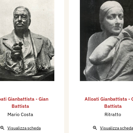
oati Gianbattista - Gian
Alloati Gianbattista - 
Battista
Battista
Mario Costa
Ritratto
Visualizza scheda
Visualizza sched