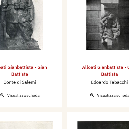
oati Gianbattista - Gian
Alloati Gianbattista - 
Battista
Battista
Conte di Salemi
Edoardo Tabacchi
Visualizza scheda
Visualizza sched