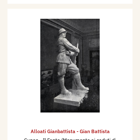
Alloati Gianbattista - Gian Battista
Cuneo - Il Fante (Monumento ai caduti di