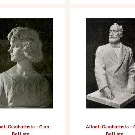
oati Gianbattista - Gian
Alloati Gianbattista - 
Battista
Battista