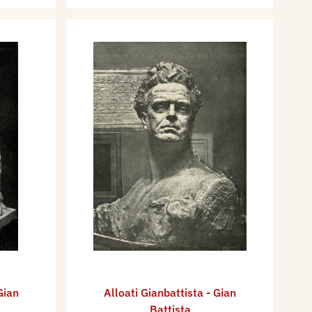
Gian
Alloati Gianbattista - Gian
Battista