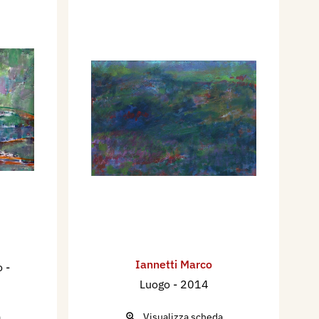
Iannetti Marco
o
-
Luogo
- 2014
a
Visualizza scheda