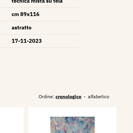
tecnica mista su tela
cm 89x116
astratto
17-11-2023
Ordine:
cronologico
-
alfabetico