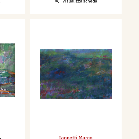
a
Visualizza scheda
Iannetti Marco
o
-