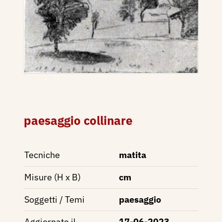
paesaggio collinare
Tecniche
matita
Misure (H x B)
cm
Soggetti / Temi
paesaggio
Aggiornato il
17-06-2023