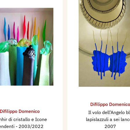
Difilippo Domenic
Difilippo Domenico
Il volo dell’Angelo b
hir di cristallo e Icone
lapislazzuli a sei lan
endenti
- 2003/2022
2007