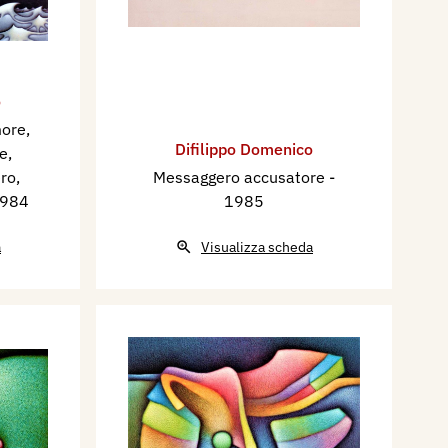
o
more,
Difilippo Domenico
e,
ro,
Messaggero accusatore
-
1984
1985
a
Visualizza scheda