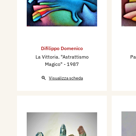
Difilippo Domenico
La Vittoria. "Astrattismo
Pa
Magico"
- 1987
Visualizza scheda