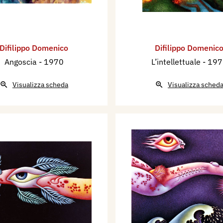
Difilippo Domenico
Difilippo Domenic
Angoscia
- 1970
L’intellettuale
- 19
Visualizza scheda
Visualizza sched