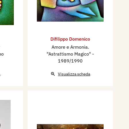
Difilippo Domenico
o
Amore e Armonia.
mo
"Astrattismo Magico"
-
1989/1990
a
Visualizza scheda