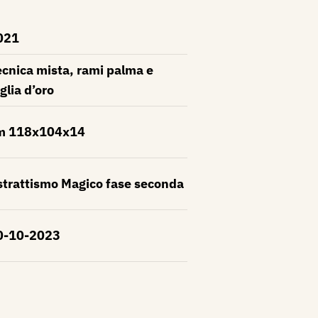
021
cnica mista, rami palma e
glia d’oro
m 118x104x14
strattismo Magico fase seconda
0-10-2023