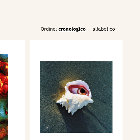
Ordine:
cronologico
-
alfabetico