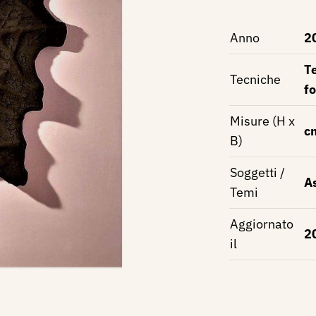
Anno
2
Te
Tecniche
fo
Misure (H x
c
B)
Soggetti /
A
Temi
Aggiornato
2
il