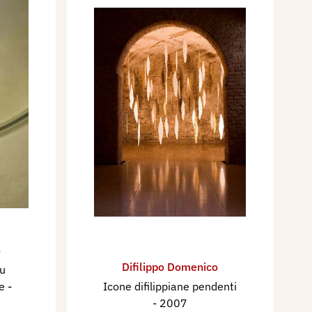
o
Difilippo Domenico
lu
ce
-
Icone difilippiane pendenti
- 2007