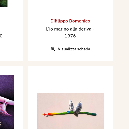
Difilippo Domenico
o
L’io marino alla deriva
-
70
1976
a
Visualizza scheda