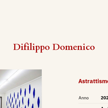
Difilippo Domenico
Astrattism
Anno
20