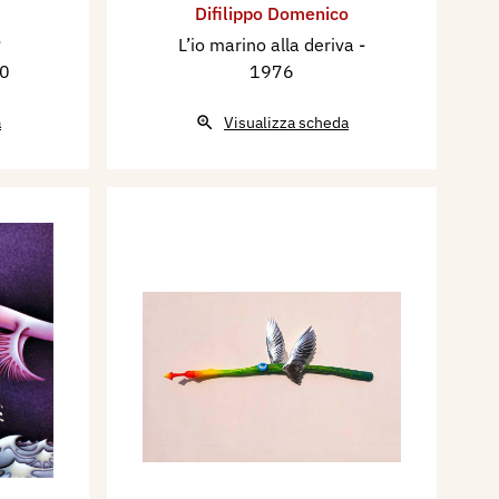
Difilippo Domenico
o
L’io marino alla deriva
-
70
1976
a
Visualizza scheda