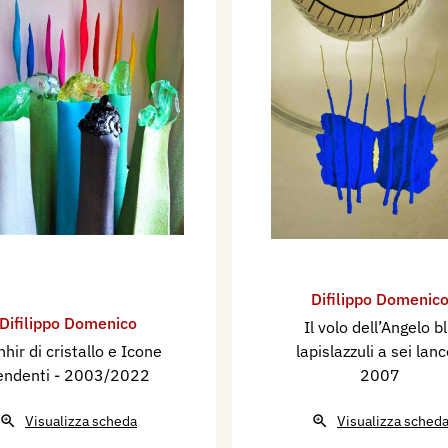
Difilippo Domenic
Difilippo Domenico
Il volo dell’Angelo b
hir di cristallo e Icone
lapislazzuli a sei lan
endenti
- 2003/2022
2007
Visualizza scheda
Visualizza sched