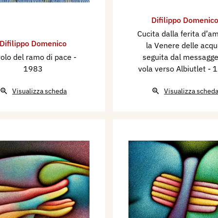
Difilippo Domenic
Cucita dalla ferita d’a
Difilippo Domenico
la Venere delle acqu
 volo del ramo di pace
-
seguita dal messagge
1983
vola verso Albiutlet
- 
Visualizza scheda
Visualizza sched