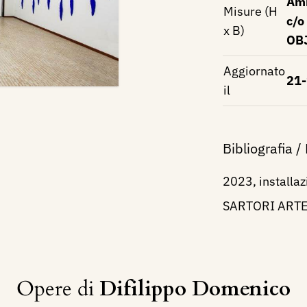
Amb
Misure (H
c/o
x B)
OB
Aggiornato
21
il
Bibliografia /
2023, installa
SARTORI ARTE
Opere di
Difilippo Domenico