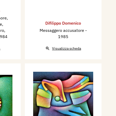
o
more,
Difilippo Domenico
e,
ro,
Messaggero accusatore
-
1984
1985
a
Visualizza scheda