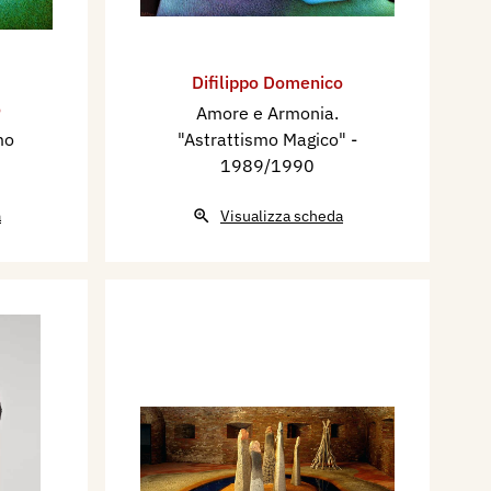
Difilippo Domenico
o
Amore e Armonia.
mo
"Astrattismo Magico"
-
1989/1990
a
Visualizza scheda