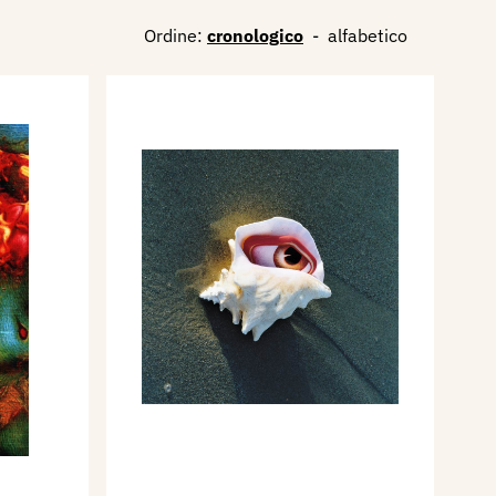
Ordine:
cronologico
-
alfabetico