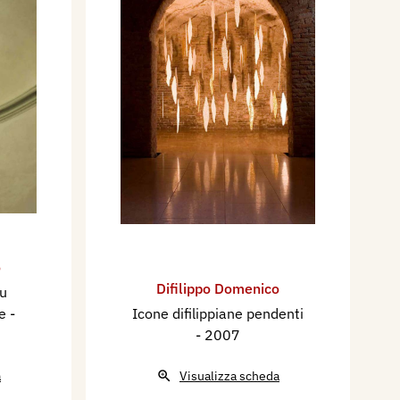
o
Difilippo Domenico
lu
ce
-
Icone difilippiane pendenti
- 2007
a
Visualizza scheda