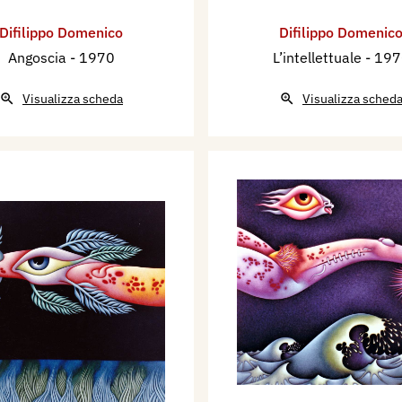
Difilippo Domenico
Difilippo Domenic
Angoscia
- 1970
L’intellettuale
- 19
Visualizza scheda
Visualizza sched